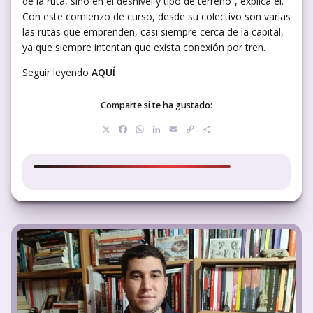
de la ruta, sino en el desnivel y tipo de terreno”, explica él.
Con este comienzo de curso, desde su colectivo son varias
las rutas que emprenden, casi siempre cerca de la capital,
ya que siempre intentan que exista conexión por tren.
Seguir leyendo
AQUÍ
Comparte si te ha gustado:
X
Facebook
WhatsApp
LinkedIn
Email
Copy
Compartir
Link