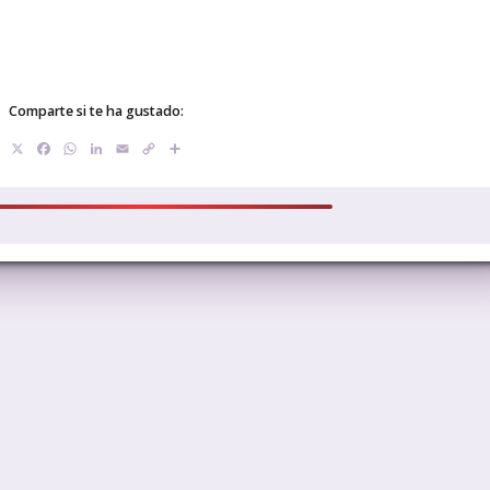
Comparte si te ha gustado:
X
Facebook
WhatsApp
LinkedIn
Email
Copy
Compartir
Link