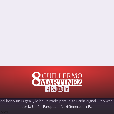
el bono Kit Digital y lo ha utilizado para la solución digital: Sitio web
por la Unión Europea – NextGeneration EU