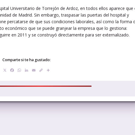
ital Universitario de Torrejón de Ardoz, en todos ellos aparece que 
nidad de Madrid. Sin embargo, traspasar las puertas del hospital y
ne percatarse de que sus condiciones laborales, así como la forma 
ito económico que se puede granjear la empresa que lo gestiona:
guirre en 2011 y se construyó directamente para ser externalizado.
Comparte si te ha gustado:
X
Facebook
WhatsApp
LinkedIn
Email
Copy
Compartir
Link