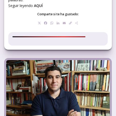
Seguir leyendo
AQUÍ
Comparte si te ha gustado:
X
Facebook
WhatsApp
LinkedIn
Email
Copy
Compartir
Link