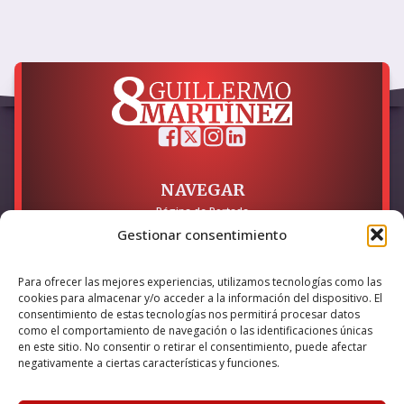
NAVEGAR
Página de Portada
Sobre mí / Contacto
Gestionar consentimiento
LEGAL
Para ofrecer las mejores experiencias, utilizamos tecnologías como las
Política de Privacidad
cookies para almacenar y/o acceder a la información del dispositivo. El
Política de Cookies
consentimiento de estas tecnologías nos permitirá procesar datos
Accesibilidad
como el comportamiento de navegación o las identificaciones únicas
en este sitio. No consentir o retirar el consentimiento, puede afectar
Esta empresa ha sido beneficiaria del bono Kit Digital y lo ha
negativamente a ciertas características y funciones.
utilizado para la solución digital: Sitio web y presencia en
internet, financiado por la Unión Europea – NextGeneration EU