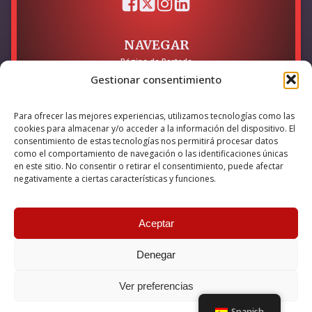
NAVEGAR
Página de Portada
Sobre mí / Contacto
Gestionar consentimiento
LEGAL
Para ofrecer las mejores experiencias, utilizamos tecnologías como las
Política de Privacidad
cookies para almacenar y/o acceder a la información del dispositivo. El
Política de Cookies
consentimiento de estas tecnologías nos permitirá procesar datos
Accesibilidad
como el comportamiento de navegación o las identificaciones únicas
en este sitio. No consentir o retirar el consentimiento, puede afectar
Esta empresa ha sido beneficiaria del bono Kit Digital y lo ha
negativamente a ciertas características y funciones.
utilizado para la solución digital: Sitio web y presencia en
internet, financiado por la Unión Europea – NextGeneration EU
Aceptar
Denegar
© 2026 Guillermo Martínez | Todos los derechos reservados |
Powered by
Anova IT
Ver preferencias
Spanish