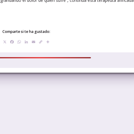
grandando el dolor de quien sufre”, continúa esta terapeuta afincada
Comparte si te ha gustado:
X
Facebook
WhatsApp
LinkedIn
Email
Copy
Compartir
Link