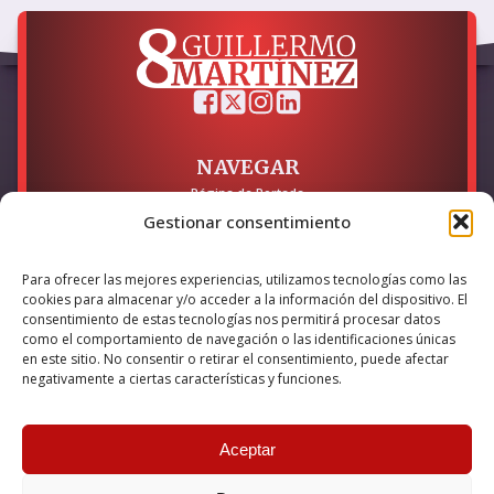
NAVEGAR
Página de Portada
Sobre mí / Contacto
Gestionar consentimiento
LEGAL
Para ofrecer las mejores experiencias, utilizamos tecnologías como las
Política de Privacidad
cookies para almacenar y/o acceder a la información del dispositivo. El
Política de Cookies
consentimiento de estas tecnologías nos permitirá procesar datos
Accesibilidad
como el comportamiento de navegación o las identificaciones únicas
en este sitio. No consentir o retirar el consentimiento, puede afectar
Esta empresa ha sido beneficiaria del bono Kit Digital y lo ha
negativamente a ciertas características y funciones.
utilizado para la solución digital: Sitio web y presencia en
internet, financiado por la Unión Europea – NextGeneration EU
Aceptar