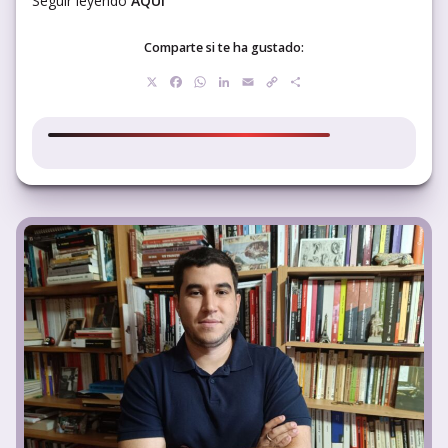
Seguir leyendo
AQUÍ
Comparte si te ha gustado:
X
Facebook
WhatsApp
LinkedIn
Email
Copy
Compartir
Link