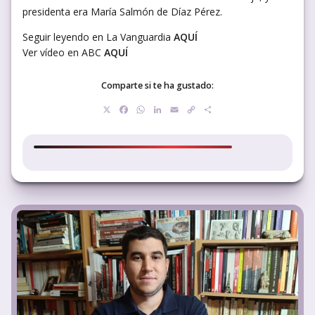
presidenta era María Salmón de Díaz Pérez.
Seguir leyendo en La Vanguardia
AQUÍ
Ver vídeo en ABC
AQUÍ
Comparte si te ha gustado:
X
Facebook
WhatsApp
LinkedIn
Email
Copy
Compartir
Link