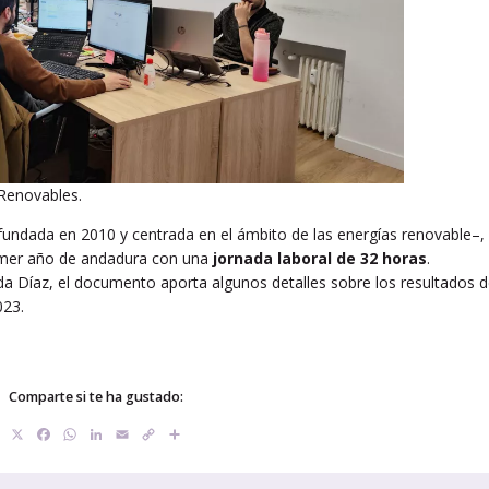
 Renovables.
undada en 2010 y centrada en el ámbito de las energías renovable–,
imer año de andadura con una
jornada laboral de 32 horas
.
da Díaz, el documento aporta algunos detalles sobre los resultados 
023.
Comparte si te ha gustado:
X
Facebook
WhatsApp
LinkedIn
Email
Copy
Compartir
Link