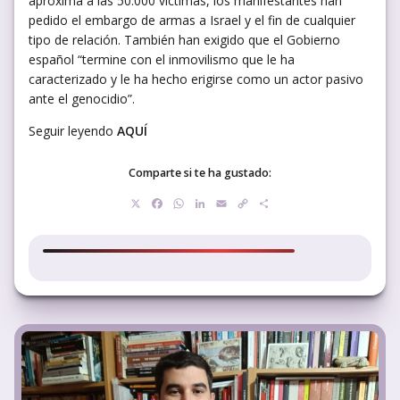
aproxima a las 50.000 víctimas, los manifestantes han
pedido el embargo de armas a Israel y el fin de cualquier
tipo de relación. También han exigido que el Gobierno
español “termine con el inmovilismo que le ha
caracterizado y le ha hecho erigirse como un actor pasivo
ante el genocidio”.
Seguir leyendo
AQUÍ
Comparte si te ha gustado:
X
Facebook
WhatsApp
LinkedIn
Email
Copy
Compartir
Link