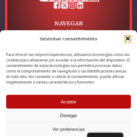
NAVEGAR
Página de Portada
Sobre mí / Contacto
Gestionar consentimiento
LEGAL
Para ofrecer las mejores experiencias, utilizamos tecnologías como las
Política de Privacidad
cookies para almacenar y/o acceder a la información del dispositivo. El
Política de Cookies
consentimiento de estas tecnologías nos permitirá procesar datos
Accesibilidad
como el comportamiento de navegación o las identificaciones únicas
en este sitio. No consentir o retirar el consentimiento, puede afectar
Esta empresa ha sido beneficiaria del bono Kit Digital y lo ha
negativamente a ciertas características y funciones.
utilizado para la solución digital: Sitio web y presencia en
internet, financiado por la Unión Europea – NextGeneration EU
Aceptar
Denegar
© 2026 Guillermo Martínez | Todos los derechos reservados |
Powered by
Anova IT
Ver preferencias