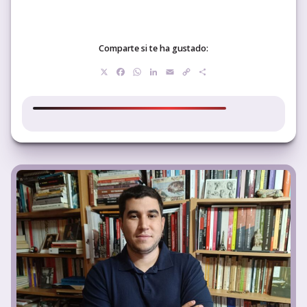
Comparte si te ha gustado:
X
Facebook
WhatsApp
LinkedIn
Email
Copy
Compartir
Link