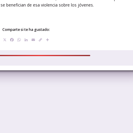
 se benefician de esa violencia sobre los jóvenes.
Comparte si te ha gustado:
X
Facebook
WhatsApp
LinkedIn
Email
Copy
Compartir
Link