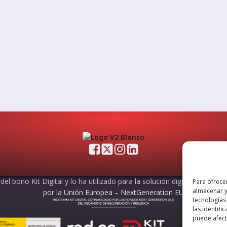
el bono Kit Digital y lo ha utilizado para la solución digital: Sitio web
Para ofrece
almacenar y
por la Unión Europea – NextGeneration EU
tecnologías
las identifi
puede afecta