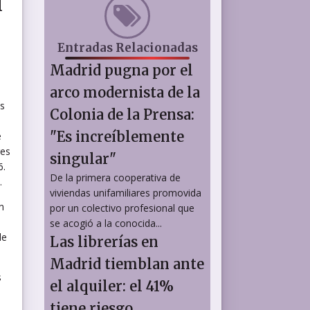
l
Entradas Relacionadas
Madrid pugna por el
arco modernista de la
as
Colonia de la Prensa:
"Es increíblemente
e
res
singular"
6.
De la primera cooperativa de
.
viviendas unifamiliares promovida
por un colectivo profesional que
se acogió a la conocida...
de
Las librerías en
Madrid tiemblan ante
s
el alquiler: el 41%
tiene riesgo