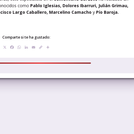
econocidos como
Pablo Iglesias, Dolores Ibarruri, Julián Grimau,
ncisco Largo Caballero, Marcelino Camacho
y
Pío Baroja.
Comparte si te ha gustado:
X
Facebook
WhatsApp
LinkedIn
Email
Copy
Compartir
Link