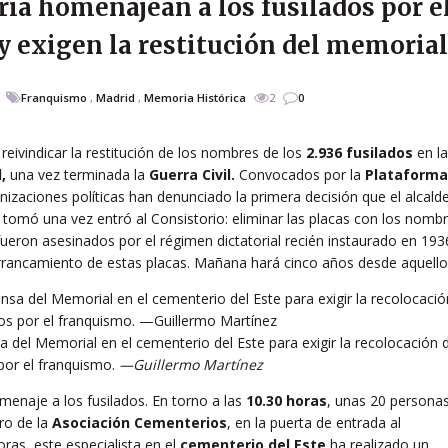
ria homenajean a los fusilados por e
 exigen la restitución del memorial
Franquismo
,
Madrid
,
Memoria Histórica
2
0
reivindicar la restitución de los nombres de los
2.936 fusilados
en l
,
una vez terminada la
Guerra Civil.
Convocados por la
Plataforma
anizaciones políticas han denunciado la primera decisión que el alcald
, tomó una vez entró al Consistorio: eliminar las placas con los nomb
fueron asesinados por el régimen dictatorial recién instaurado en 193
rancamiento de estas placas. Mañana hará cinco años desde aquello
 del Memorial en el cementerio del Este para exigir la recolocación 
 por el franquismo.
—Guillermo Martínez
enaje a los fusilados. En torno a las
10.30 horas
, unas 20 persona
ro de la
Asociación Cementerios
, en la puerta de entrada al
ras, este especialista en el
cementerio del Este
ha realizado un