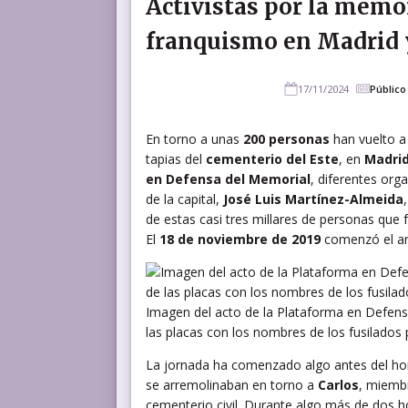
Activistas por la memo
franquismo en Madrid y
17/11/2024
Público
En torno a unas
200 personas
han vuelto a 
tapias del
cementerio del Este
, en
Madrid
en Defensa del Memorial
, diferentes org
de la capital,
José Luis Martínez-Almeida
de estas casi tres millares de personas que 
El
18 de noviembre de 2019
comenzó el ar
Imagen del acto de la Plataforma en Defensa
las placas con los nombres de los fusilados
La jornada ha comenzado algo antes del hom
se arremolinaban en torno a
Carlos
, miemb
cementerio civil. Durante algo más de dos ho