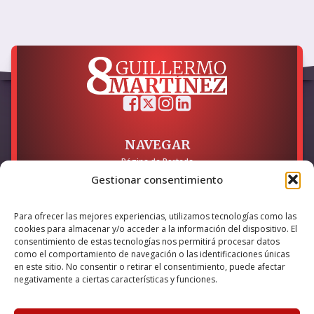
NAVEGAR
Página de Portada
Sobre mí / Contacto
Gestionar consentimiento
LEGAL
Para ofrecer las mejores experiencias, utilizamos tecnologías como las
Política de Privacidad
cookies para almacenar y/o acceder a la información del dispositivo. El
Política de Cookies
consentimiento de estas tecnologías nos permitirá procesar datos
Accesibilidad
como el comportamiento de navegación o las identificaciones únicas
en este sitio. No consentir o retirar el consentimiento, puede afectar
Esta empresa ha sido beneficiaria del bono Kit Digital y lo ha
negativamente a ciertas características y funciones.
utilizado para la solución digital: Sitio web y presencia en
internet, financiado por la Unión Europea – NextGeneration EU