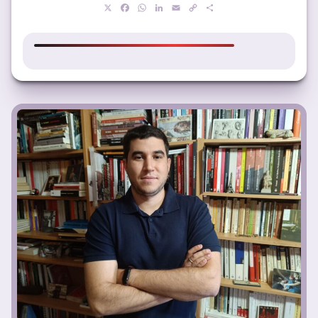
X
Facebook
WhatsApp
LinkedIn
Email
Copy
Compartir
Link