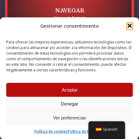
NAVEGAR
Página de Portada
Sobre mí / Contacto
Gestionar consentimiento
LEGAL
Para ofrecer las mejores experiencias, utilizamos tecnologías como las
Política de Privacidad
cookies para almacenar y/o acceder a la información del dispositivo. El
Política de Cookies
consentimiento de estas tecnologías nos permitirá procesar datos
Accesibilidad
como el comportamiento de navegación o las identificaciones únicas
en este sitio. No consentir o retirar el consentimiento, puede afectar
Esta empresa ha sido beneficiaria del bono Kit Digital y lo ha
negativamente a ciertas características y funciones.
utilizado para la solución digital: Sitio web y presencia en
internet, financiado por la Unión Europea – NextGeneration EU
Aceptar
Denegar
© 2026 Guillermo Martínez | Todos los derechos reservados |
Powered by
Anova IT
Ver preferencias
Spanish
Política de cookies
Política de Privacidad