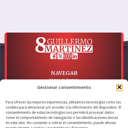
NAVEGAR
Página de Portada
Sobre mí / Contacto
Gestionar consentimiento
LEGAL
Para ofrecer las mejores experiencias, utilizamos tecnologías como las
Política de Privacidad
cookies para almacenar y/o acceder a la información del dispositivo. El
Política de Cookies
consentimiento de estas tecnologías nos permitirá procesar datos
Accesibilidad
como el comportamiento de navegación o las identificaciones únicas
en este sitio. No consentir o retirar el consentimiento, puede afectar
Esta empresa ha sido beneficiaria del bono Kit Digital y lo ha
negativamente a ciertas características y funciones.