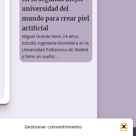
universidad del
mundo para crear piel
artificial
Miguel Grande tiene 24 años,
estudió ingeniería biomédica en la
Universidad Politécnica de Madrid
y tiene un sueño:...
Gestionar consentimiento
LEGAL
Política de Privacidad