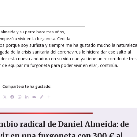
 Almeida y su perro hace tres años,
mpezó a vivir en la furgoneta. Cedida
s porque soy surfista y siempre me ha gustado mucho la naturaleza
ada de la crisis sanitaria del coronavirus le hiciera dar ese salto al
er esta nueva andadura en su vida que ya tiene un recorrido de tres
 de equipar mi furgoneta para poder vivir en ella", continúa.
Comparte si te ha gustado:
X
Facebook
WhatsApp
LinkedIn
Email
Copy
Compartir
Link
bio radical de Daniel Almeida: de
vir en una furgoneta con 300 € al