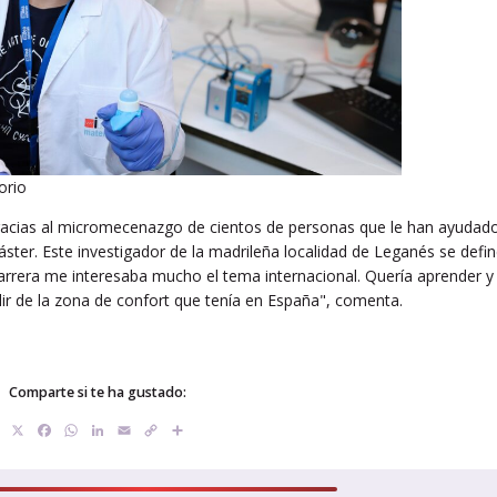
orio
racias al micromecenazgo de cientos de personas que le han ayudad
ster. Este investigador de la madrileña localidad de Leganés se defi
arrera me interesaba mucho el tema internacional. Quería aprender y
lir de la zona de confort que tenía en España", comenta.
Comparte si te ha gustado:
X
Facebook
WhatsApp
LinkedIn
Email
Copy
Compartir
Link