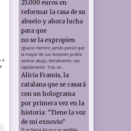
25.000 euros en
reformar la casa de su
abuelo y ahora lucha
para que
no se la expropien
Ignacio Herrero jamás pensó que
la mayor de sus ilusiones podría
o a
venirse abajo, literalmente, tan
ne
rápidamente. Tras un...
Alicia Framis, la
catalana que se casará
con un holograma
por primera vez en la
historia: "Tiene la voz
de mi exnovio"
Él se llama AILex y se apellida