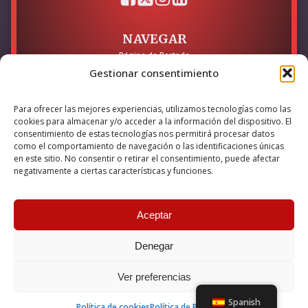
NAVEGAR
Página de Portada
Sobre mí / Contacto
Gestionar consentimiento
LEGAL
Para ofrecer las mejores experiencias, utilizamos tecnologías como las
Política de Privacidad
cookies para almacenar y/o acceder a la información del dispositivo. El
Política de Cookies
consentimiento de estas tecnologías nos permitirá procesar datos
Accesibilidad
como el comportamiento de navegación o las identificaciones únicas
en este sitio. No consentir o retirar el consentimiento, puede afectar
Esta empresa ha sido beneficiaria del bono Kit Digital y lo ha
negativamente a ciertas características y funciones.
utilizado para la solución digital: Sitio web y presencia en
internet, financiado por la Unión Europea – NextGeneration EU
Aceptar
Denegar
© 2026 Guillermo Martínez | Todos los derechos reservados |
Powered by
Anova IT
Ver preferencias
Spanish
Política de cookies
Política de Privacidad