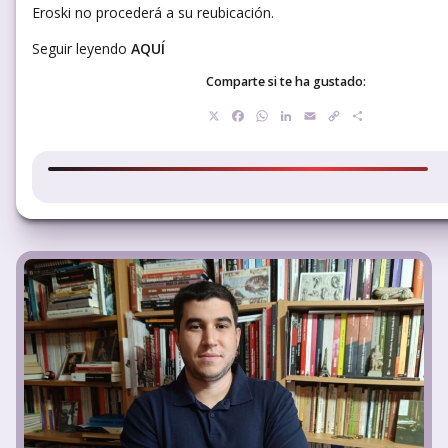
Eroski no procederá a su reubicación.
Seguir leyendo
AQUÍ
Comparte si te ha gustado:
X
Facebook
WhatsApp
LinkedIn
Email
Copy
Compartir
Link