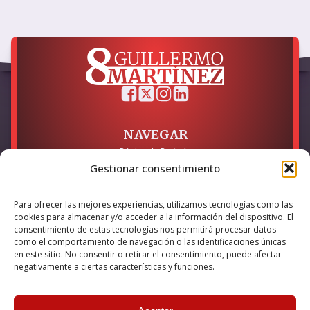
NAVEGAR
Página de Portada
Sobre mí / Contacto
Gestionar consentimiento
LEGAL
Para ofrecer las mejores experiencias, utilizamos tecnologías como las
cookies para almacenar y/o acceder a la información del dispositivo. El
Política de Privacidad
Política de Cookies
consentimiento de estas tecnologías nos permitirá procesar datos
Accesibilidad
como el comportamiento de navegación o las identificaciones únicas
en este sitio. No consentir o retirar el consentimiento, puede afectar
Esta empresa ha sido beneficiaria del bono Kit Digital y lo ha
negativamente a ciertas características y funciones.
utilizado para la solución digital: Sitio web y presencia en
internet, financiado por la Unión Europea – NextGeneration EU