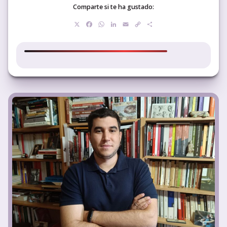
Comparte si te ha gustado:
X
Facebook
WhatsApp
LinkedIn
Email
Copy
Compartir
Link