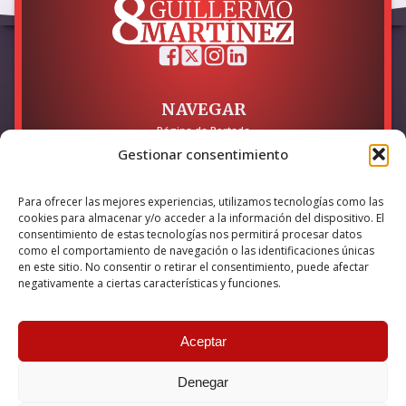
NAVEGAR
Página de Portada
Sobre mí / Contacto
Gestionar consentimiento
LEGAL
Para ofrecer las mejores experiencias, utilizamos tecnologías como las
Política de Privacidad
cookies para almacenar y/o acceder a la información del dispositivo. El
Política de Cookies
consentimiento de estas tecnologías nos permitirá procesar datos
Accesibilidad
como el comportamiento de navegación o las identificaciones únicas
en este sitio. No consentir o retirar el consentimiento, puede afectar
Esta empresa ha sido beneficiaria del bono Kit Digital y lo ha
negativamente a ciertas características y funciones.
utilizado para la solución digital: Sitio web y presencia en
internet, financiado por la Unión Europea – NextGeneration EU
Aceptar
Denegar
© 2026 Guillermo Martínez | Todos los derechos reservados |
Powered by
Anova IT