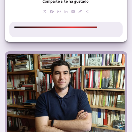
Comparte si te ha gustado:
X
Facebook
WhatsApp
LinkedIn
Email
Copy
Compartir
Link