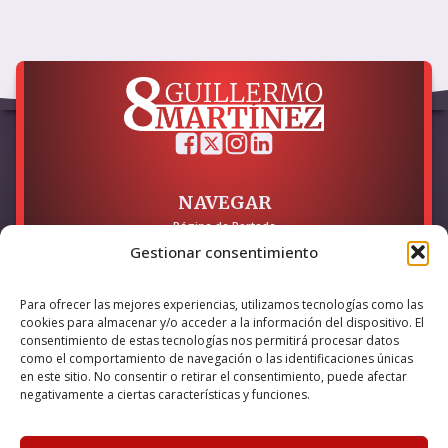
NAVEGAR
Página de Portada
Sobre mí / Contacto
Gestionar consentimiento
LEGAL
Para ofrecer las mejores experiencias, utilizamos tecnologías como las
Política de Privacidad
cookies para almacenar y/o acceder a la información del dispositivo. El
Política de Cookies
consentimiento de estas tecnologías nos permitirá procesar datos
Accesibilidad
como el comportamiento de navegación o las identificaciones únicas
en este sitio. No consentir o retirar el consentimiento, puede afectar
Esta empresa ha sido beneficiaria del bono Kit Digital y lo ha
negativamente a ciertas características y funciones.
utilizado para la solución digital: Sitio web y presencia en
internet, financiado por la Unión Europea – NextGeneration EU