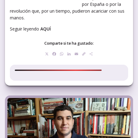
por España o por la
revolución que, por un tiempo, pudieron acariciar con sus
manos.
Seguir leyendo
AQUÍ
Comparte si te ha gustado:
X
Facebook
WhatsApp
LinkedIn
Email
Copy
Compartir
Link