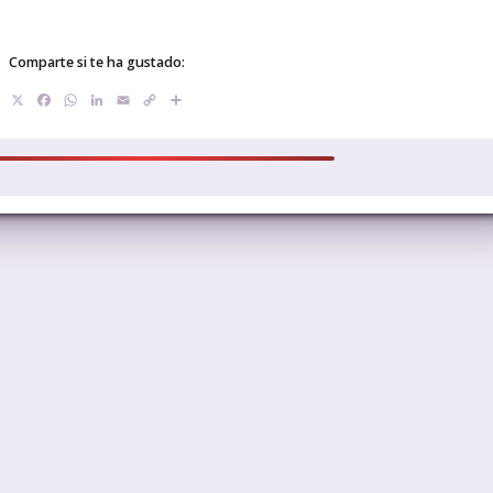
Comparte si te ha gustado:
X
Facebook
WhatsApp
LinkedIn
Email
Copy
Compartir
Link