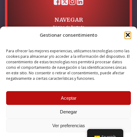
NAVEGAR
Página de Portada
Sobre mí / Contacto
Gestionar consentimiento
LEGAL
Para ofrecer las mejores experiencias, utilizamos tecnologías como las
Política de Privacidad
cookies para almacenar y/o acceder a la información del dispositivo. El
Política de Cookies
consentimiento de estas tecnologías nos permitirá procesar datos
Accesibilidad
como el comportamiento de navegación o las identificaciones únicas
en este sitio. No consentir o retirar el consentimiento, puede afectar
Esta empresa ha sido beneficiaria del bono Kit Digital y lo ha
negativamente a ciertas características y funciones.
utilizado para la solución digital: Sitio web y presencia en
internet, financiado por la Unión Europea – NextGeneration EU
Aceptar
Denegar
© 2026 Guillermo Martínez | Todos los derechos reservados |
Powered by
Anova IT
Ver preferencias
Spanish