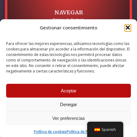
NAVEGAR
Página de Portada
Sobre mí / Contacto
Gestionar consentimiento
LEGAL
Para ofrecer las mejores experiencias, utilizamos tecnologías como las
Política de Privacidad
cookies para almacenar y/o acceder a la información del dispositivo. El
Política de Cookies
consentimiento de estas tecnologías nos permitirá procesar datos
Accesibilidad
como el comportamiento de navegación o las identificaciones únicas
en este sitio. No consentir o retirar el consentimiento, puede afectar
Esta empresa ha sido beneficiaria del bono Kit Digital y lo ha
negativamente a ciertas características y funciones.
utilizado para la solución digital: Sitio web y presencia en
internet, financiado por la Unión Europea – NextGeneration EU
Aceptar
Denegar
© 2026 Guillermo Martínez | Todos los derechos reservados |
Powered by
Anova IT
Ver preferencias
Spanish
Política de cookies
Política de Privacidad