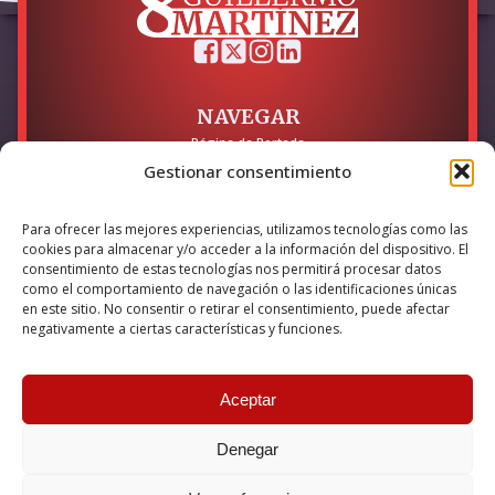
NAVEGAR
Página de Portada
Sobre mí / Contacto
Gestionar consentimiento
LEGAL
Para ofrecer las mejores experiencias, utilizamos tecnologías como las
Política de Privacidad
cookies para almacenar y/o acceder a la información del dispositivo. El
Política de Cookies
consentimiento de estas tecnologías nos permitirá procesar datos
Accesibilidad
como el comportamiento de navegación o las identificaciones únicas
en este sitio. No consentir o retirar el consentimiento, puede afectar
Esta empresa ha sido beneficiaria del bono Kit Digital y lo ha
negativamente a ciertas características y funciones.
utilizado para la solución digital: Sitio web y presencia en
internet, financiado por la Unión Europea – NextGeneration EU
Aceptar
Denegar
© 2026 Guillermo Martínez | Todos los derechos reservados |
Powered by
Anova IT