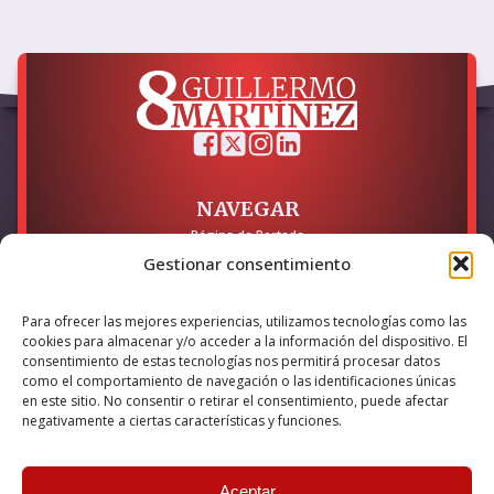
NAVEGAR
Página de Portada
Sobre mí / Contacto
Gestionar consentimiento
LEGAL
Para ofrecer las mejores experiencias, utilizamos tecnologías como las
Política de Privacidad
cookies para almacenar y/o acceder a la información del dispositivo. El
Política de Cookies
consentimiento de estas tecnologías nos permitirá procesar datos
Accesibilidad
como el comportamiento de navegación o las identificaciones únicas
en este sitio. No consentir o retirar el consentimiento, puede afectar
Esta empresa ha sido beneficiaria del bono Kit Digital y lo ha
negativamente a ciertas características y funciones.
utilizado para la solución digital: Sitio web y presencia en
internet, financiado por la Unión Europea – NextGeneration EU
Aceptar