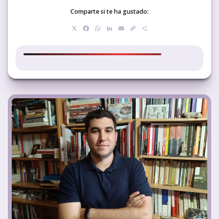
Comparte si te ha gustado:
X
Facebook
WhatsApp
LinkedIn
Email
Copy
Compartir
Link