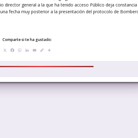
o director general a la que ha tenido acceso Público deja constancia
 una fecha muy posterior a la presentación del protocolo de Bomber
.
Comparte si te ha gustado:
X
Facebook
WhatsApp
LinkedIn
Email
Copy
Compartir
Link