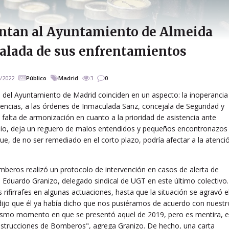
ntan al Ayuntamiento de Almeida
calada de sus enfrentamientos
/2022
Público
Madrid
3
0
o del Ayuntamiento de Madrid coinciden en un aspecto: la inoperancia
encias, a las órdenes de Inmaculada Sanz, concejala de Seguridad y
falta de armonización en cuanto a la prioridad de asistencia ante
cidio, deja un reguero de malos entendidos y pequeños encontronazos
, de no ser remediado en el corto plazo, podría afectar a la atenci
eros realizó un protocolo de intervención en casos de alerta de
a Eduardo Granizo, delegado sindical de UGT en este último colectivo.
ifirrafes en algunas actuaciones, hasta que la situación se agravó e
 dijo que él ya había dicho que nos pusiéramos de acuerdo con nuestr
smo momento en que se presentó aquel de 2019, pero es mentira, e
instrucciones de Bomberos", agrega Granizo. De hecho, una carta