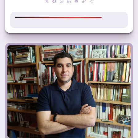
X
Facebook
WhatsApp
LinkedIn
Email
Copy
Compartir
Link