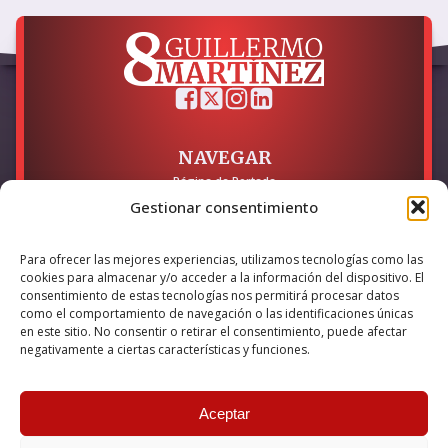
NAVEGAR
Página de Portada
Sobre mí / Contacto
Gestionar consentimiento
LEGAL
Para ofrecer las mejores experiencias, utilizamos tecnologías como las
Política de Privacidad
cookies para almacenar y/o acceder a la información del dispositivo. El
Política de Cookies
consentimiento de estas tecnologías nos permitirá procesar datos
Accesibilidad
como el comportamiento de navegación o las identificaciones únicas
en este sitio. No consentir o retirar el consentimiento, puede afectar
Esta empresa ha sido beneficiaria del bono Kit Digital y lo ha
negativamente a ciertas características y funciones.
utilizado para la solución digital: Sitio web y presencia en
internet, financiado por la Unión Europea – NextGeneration EU
Aceptar