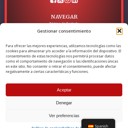
NAVEGAR
Página de Portada
Sobre mí / Contacto
Gestionar consentimiento
LEGAL
Para ofrecer las mejores experiencias, utilizamos tecnologías como las
Política de Privacidad
cookies para almacenar y/o acceder a la información del dispositivo. El
Política de Cookies
consentimiento de estas tecnologías nos permitirá procesar datos
Accesibilidad
como el comportamiento de navegación o las identificaciones únicas
en este sitio. No consentir o retirar el consentimiento, puede afectar
Esta empresa ha sido beneficiaria del bono Kit Digital y lo ha
negativamente a ciertas características y funciones.
utilizado para la solución digital: Sitio web y presencia en
internet, financiado por la Unión Europea – NextGeneration EU
Aceptar
Denegar
© 2026 Guillermo Martínez | Todos los derechos reservados |
Powered by
Anova IT
Ver preferencias
Spanish