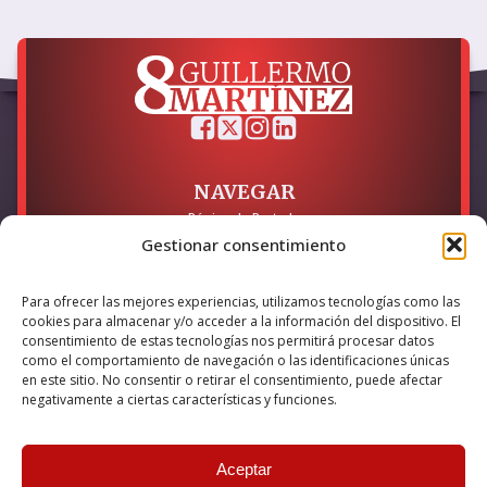
NAVEGAR
Página de Portada
Sobre mí / Contacto
Gestionar consentimiento
LEGAL
Para ofrecer las mejores experiencias, utilizamos tecnologías como las
cookies para almacenar y/o acceder a la información del dispositivo. El
Política de Privacidad
Política de Cookies
consentimiento de estas tecnologías nos permitirá procesar datos
Accesibilidad
como el comportamiento de navegación o las identificaciones únicas
en este sitio. No consentir o retirar el consentimiento, puede afectar
Esta empresa ha sido beneficiaria del bono Kit Digital y lo ha
negativamente a ciertas características y funciones.
utilizado para la solución digital: Sitio web y presencia en
internet, financiado por la Unión Europea – NextGeneration EU
Aceptar