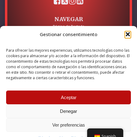
NAVEGAR
Página de Portada
Sobre mí / Contacto
Gestionar consentimiento
LEGAL
Para ofrecer las mejores experiencias, utilizamos tecnologías como las
Política de Privacidad
cookies para almacenar y/o acceder a la información del dispositivo. El
Política de Cookies
consentimiento de estas tecnologías nos permitirá procesar datos
Accesibilidad
como el comportamiento de navegación o las identificaciones únicas
en este sitio. No consentir o retirar el consentimiento, puede afectar
Esta empresa ha sido beneficiaria del bono Kit Digital y lo ha
negativamente a ciertas características y funciones.
utilizado para la solución digital: Sitio web y presencia en
internet, financiado por la Unión Europea – NextGeneration EU
Aceptar
Denegar
© 2026 Guillermo Martínez | Todos los derechos reservados |
Powered by
Anova IT
Ver preferencias
Spanish