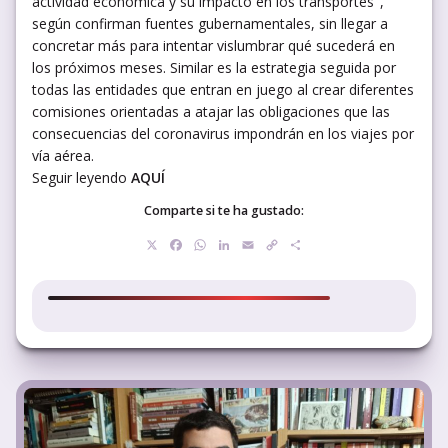
actividad económica y su impacto en los transportes",
según confirman fuentes gubernamentales, sin llegar a
concretar más para intentar vislumbrar qué sucederá en
los próximos meses. Similar es la estrategia seguida por
todas las entidades que entran en juego al crear diferentes
comisiones orientadas a atajar las obligaciones que las
consecuencias del coronavirus impondrán en los viajes por
vía aérea.
Seguir leyendo
AQUÍ
Comparte si te ha gustado:
X
Facebook
WhatsApp
LinkedIn
Email
Copy
Compartir
Link