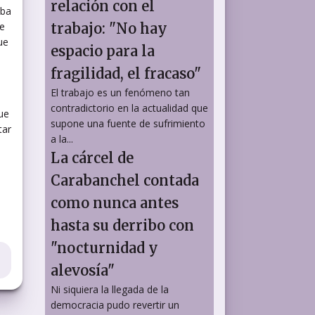
relación con el
aba
le
trabajo: "No hay
ue
espacio para la
fragilidad, el fracaso"
El trabajo es un fenómeno tan
contradictorio en la actualidad que
ue
supone una fuente de sufrimiento
tar
a la...
La cárcel de
Carabanchel contada
como nunca antes
hasta su derribo con
"nocturnidad y
alevosía"
Ni siquiera la llegada de la
democracia pudo revertir un