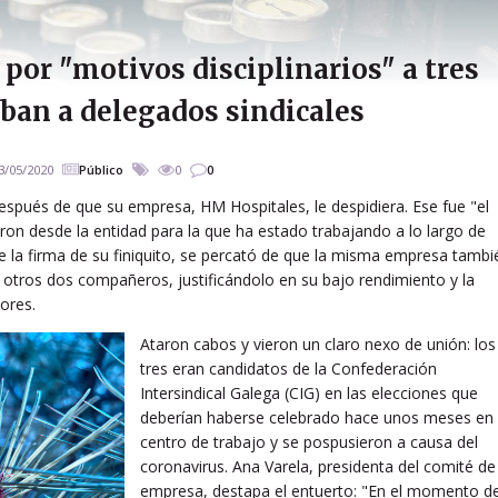
por "motivos disciplinarios" a tres
aban a delegados sindicales
3/05/2020
Público
0
0
spués de que su empresa, HM Hospitales, le despidiera. Ese fue "el
ieron desde la entidad para la que ha estado trabajando a lo largo de
e la firma de su finiquito, se percató de que la misma empresa tambi
a otros dos compañeros, justificándolo en su bajo rendimiento y la
ores.
Ataron cabos y vieron un claro nexo de unión: los
tres eran candidatos de la Confederación
Intersindical Galega (CIG) en las elecciones que
deberían haberse celebrado hace unos meses en 
centro de trabajo y se pospusieron a causa del
coronavirus. Ana Varela, presidenta del comité de
empresa, destapa el entuerto: "En el momento de