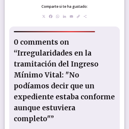
Comparte si te ha gustado:
X
Facebook
WhatsApp
LinkedIn
Email
Copy
Compartir
Link
0 comments on
“Irregularidades en la
tramitación del Ingreso
Mínimo Vital: "No
podíamos decir que un
expediente estaba conforme
aunque estuviera
completo"”