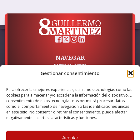
NAVEGAR
Página de Portada
Sobre mí / Contacto
Gestionar consentimiento
LEGAL
Para ofrecer las mejores experiencias, utilizamos tecnologías como las
Política de Privacidad
cookies para almacenar y/o acceder a la información del dispositivo. El
Política de Cookies
consentimiento de estas tecnologías nos permitirá procesar datos
Accesibilidad
como el comportamiento de navegación o las identificaciones únicas
en este sitio. No consentir o retirar el consentimiento, puede afectar
Esta empresa ha sido beneficiaria del bono Kit Digital y lo ha
negativamente a ciertas características y funciones.
utilizado para la solución digital: Sitio web y presencia en
internet, financiado por la Unión Europea – NextGeneration EU
Aceptar