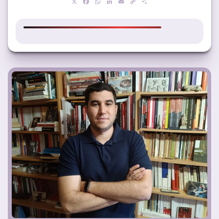
X
Facebook
WhatsApp
LinkedIn
Email
Copy
Compartir
Link