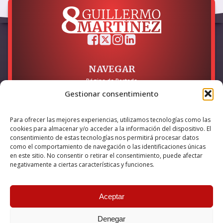
NAVEGAR
Página de Portada
Sobre mí / Contacto
Gestionar consentimiento
LEGAL
Para ofrecer las mejores experiencias, utilizamos tecnologías como las
Política de Privacidad
cookies para almacenar y/o acceder a la información del dispositivo. El
Política de Cookies
consentimiento de estas tecnologías nos permitirá procesar datos
Accesibilidad
como el comportamiento de navegación o las identificaciones únicas
en este sitio. No consentir o retirar el consentimiento, puede afectar
Esta empresa ha sido beneficiaria del bono Kit Digital y lo ha
negativamente a ciertas características y funciones.
utilizado para la solución digital: Sitio web y presencia en
internet, financiado por la Unión Europea – NextGeneration EU
Aceptar
Denegar
© 2026 Guillermo Martínez | Todos los derechos reservados |