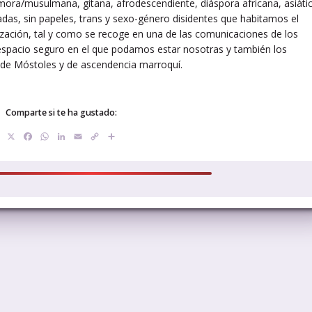
ora/musulmana, gitana, afrodescendiente, diáspora africana, asiátic
adas, sin papeles, trans y sexo-género disidentes que habitamos el
zación, tal y como se recoge en una de las comunicaciones de los
espacio seguro en el que podamos estar nosotras y también los
al de Móstoles y de ascendencia marroquí.
Comparte si te ha gustado:
X
Facebook
WhatsApp
LinkedIn
Email
Copy
Compartir
Link