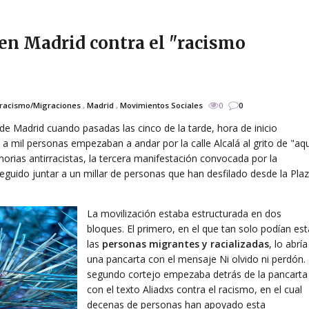
en Madrid contra el "racismo
rracismo/Migraciones
,
Madrid
,
Movimientos Sociales
0
0
de Madrid cuando pasadas las cinco de la tarde, hora de inicio
a mil personas empezaban a andar por la calle Alcalá al grito de "aqu
morias antirracistas, la tercera manifestación convocada por la
guido juntar a un millar de personas que han desfilado desde la Pla
La movilización estaba estructurada en dos
bloques. El primero, en el que tan solo podían est
las
personas migrantes y racializadas
, lo abría
una pancarta con el mensaje Ni olvido ni perdón. 
segundo cortejo empezaba detrás de la pancarta
con el texto Aliadxs contra el racismo, en el cual
decenas de personas han apoyado esta