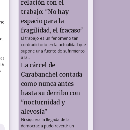
relación con el
trabajo: "No hay
espacio para la
omo
fragilidad, el fracaso"
El trabajo es un fenómeno tan
ño,
contradictorio en la actualidad que
supone una fuente de sufrimiento
a la...
ras
 la
La cárcel de
s
Carabanchel contada
como nunca antes
hasta su derribo con
"nocturnidad y
alevosía"
Ni siquiera la llegada de la
democracia pudo revertir un