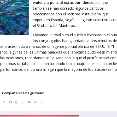
violencia policial estadounidense
, aunque
también se han coreado algunos cánticos
relacionados con el racismo institucional que
impera en España, según aseguran colectivos c
el Sindicato de Manteros.
Clavando la rodilla en el suelo y levantando el pu
los congregados han guardado varios minutos de
cano asesinado a manos de un agente policial blanco de EE.UU. El "I
lano), algunas de las últimas palabras que la víctima pudo decir mient
idas ocasiones, recordando así la saña con la que el policía acabó con
 personas racializadas se han tumbado boca abajo en el suelo con lo
 performance, dando una imagen que la mayoría de los asistentes no
Comparte si te ha gustado:
X
Facebook
WhatsApp
LinkedIn
Email
Copy
Compartir
Link