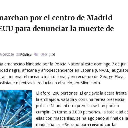
 marchan por el centro de Madrid
EUU para denunciar la muerte de
7/06/2020
Público
0
0
 amanecido blindada por la Policía Nacional este domingo 7 de juni
dad negra, africana y afrodescendiente en España (CNAAE) augurab
ra condenar el racismo institucional y en recuerdo de George Floyd,
sfixiarle mientras le reducía en el suelo, en Minnesota.
El aforo: 200 personas. El enclave: la acera frente
la embajada, vallada y con una férrea presencia
policial. Ni una ni otra premisa se han podido
cumplir. En torno a 3.000 personas, la totalidad d
ellas con mascarillas, se ha agolpado al final de la
madrileña calle Serrano para
reivindicar la