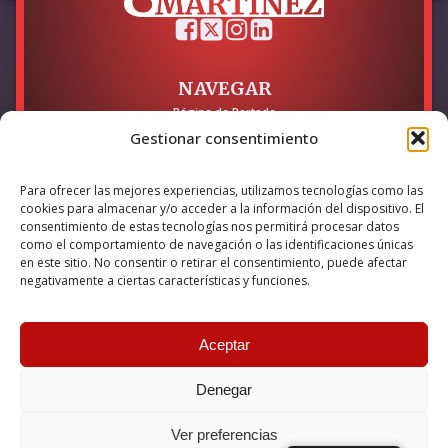
NAVEGAR
Página de Portada
Sobre mí / Contacto
Gestionar consentimiento
LEGAL
Para ofrecer las mejores experiencias, utilizamos tecnologías como las
Política de Privacidad
cookies para almacenar y/o acceder a la información del dispositivo. El
Política de Cookies
consentimiento de estas tecnologías nos permitirá procesar datos
Accesibilidad
como el comportamiento de navegación o las identificaciones únicas
en este sitio. No consentir o retirar el consentimiento, puede afectar
Esta empresa ha sido beneficiaria del bono Kit Digital y lo ha
negativamente a ciertas características y funciones.
utilizado para la solución digital: Sitio web y presencia en
internet, financiado por la Unión Europea – NextGeneration EU
Aceptar
Denegar
© 2026 Guillermo Martínez | Todos los derechos reservados |
Powered by
Anova IT
Ver preferencias