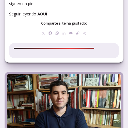
siguen en pie.
Seguir leyendo
AQUÍ
Comparte si te ha gustado:
X
Facebook
WhatsApp
LinkedIn
Email
Copy
Compartir
Link