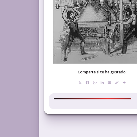
Comparte si te ha gustado:
X
Facebook
WhatsApp
LinkedIn
Email
Copy
Com
Link