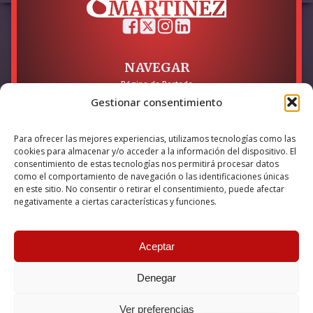
NAVEGAR
Página de Portada
Sobre mí / Contacto
Gestionar consentimiento
LEGAL
Para ofrecer las mejores experiencias, utilizamos tecnologías como las
Política de Privacidad
cookies para almacenar y/o acceder a la información del dispositivo. El
Política de Cookies
consentimiento de estas tecnologías nos permitirá procesar datos
Accesibilidad
como el comportamiento de navegación o las identificaciones únicas
en este sitio. No consentir o retirar el consentimiento, puede afectar
Esta empresa ha sido beneficiaria del bono Kit Digital y lo ha
negativamente a ciertas características y funciones.
utilizado para la solución digital: Sitio web y presencia en
internet, financiado por la Unión Europea – NextGeneration EU
Aceptar
Denegar
© 2026 Guillermo Martínez | Todos los derechos reservados |
Powered by
Anova IT
Ver preferencias