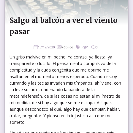
Salgo al balcón a ver el viento
pasar
17/12/2020
Público
1
0
Un grito malvive en mi pecho. Ya coraza, ya fiesta, ya
transparente o lúcido. El pensamiento compulsivo de la
completitud y la duda congénita que me oprime me
asaltan en el momento menos esperado. Cuando estoy
currando y las teclas invaden mis tímpanos, ahí viene, con
su leve susurro, ondenando la bandera de la
metaindefensión, de si las cosas no están al milímetro de
mi medida, de si hay algo que se me escapa. Así que,
aunque desconozco el qué, algo hay que cambiar, hablar,
tratar, preguntar. Y pienso en la injusticia a la que me
someto.
No sé actuar cuando no sé quién soy. Las manos, mis