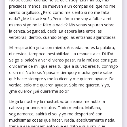
preciadas manos, se mueven a un compás del que no me
siento orgulloso. ¿Pero cómo me siento si no me falta
nada? ¿Me faltaré yo? ¿Pero cómo me voy a faltar a mí
mismo si yo no le falto a nadie? Mis venas supuran sobre
la ceniza. Seguridad, decís. La espera late entre las
vértebras, dentro, cuando tengo las entrañas agarrotadas.
Mi respiración grita con miedo. Ansiedad no es la palabra,
ni nervios, tampoco inestabilidad. La respuesta es DUDA.
Salgo al balcón a ver el viento pasar. Ni la música consigue
olvidarme de mí, que eres tú, que a su vez eres tú conmigo
o sin mí. No lo sé. Y pasa el tiempo y mucha gente sabe
qué hacer siempre y me lo dicen y me quieren ayudar. De
verdad, solo me quieren ayudar. Solo me quieren. Y yo,
¿me quiero? ¿Sé quererme solo?
Llega la noche y la masturbación insana me nubla la
cabeza por unos minutos. Todo mentira. Mañana,
seguramente, saldrá el sol y yo me despertaré con
muchísimas cosas que hacer. Nada, absolutamente nada,
frena a ese pensamiento que es grito y susurro, que