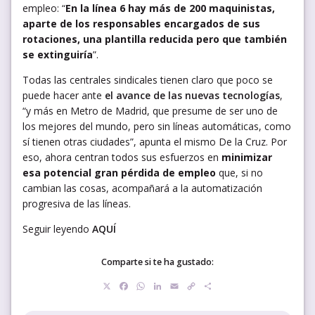
empleo: “
En la línea 6 hay más de 200 maquinistas,
aparte de los responsables encargados de sus
rotaciones, una plantilla reducida pero que también
se extinguiría
”.
Todas las centrales sindicales tienen claro que poco se
puede hacer ante
el avance de las nuevas tecnologías
,
“y más en Metro de Madrid, que presume de ser uno de
los mejores del mundo, pero sin líneas automáticas, como
sí tienen otras ciudades”, apunta el mismo De la Cruz. Por
eso, ahora centran todos sus esfuerzos en
minimizar
esa potencial gran pérdida de empleo
que, si no
cambian las cosas, acompañará a la automatización
progresiva de las líneas.
Seguir leyendo
AQUÍ
Comparte si te ha gustado:
X
Facebook
WhatsApp
LinkedIn
Email
Copy
Compartir
Link