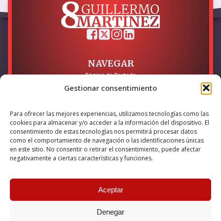
NAVEGAR
Página de Portada
Sobre mí / Contacto
Gestionar consentimiento
LEGAL
Para ofrecer las mejores experiencias, utilizamos tecnologías como las
Política de Privacidad
cookies para almacenar y/o acceder a la información del dispositivo. El
Política de Cookies
consentimiento de estas tecnologías nos permitirá procesar datos
Accesibilidad
como el comportamiento de navegación o las identificaciones únicas
en este sitio. No consentir o retirar el consentimiento, puede afectar
Esta empresa ha sido beneficiaria del bono Kit Digital y lo ha
negativamente a ciertas características y funciones.
utilizado para la solución digital: Sitio web y presencia en
internet, financiado por la Unión Europea – NextGeneration EU
Aceptar
Denegar
© 2026 Guillermo Martínez | Todos los derechos reservados |