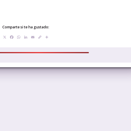
Comparte si te ha gustado:
X
Facebook
WhatsApp
LinkedIn
Email
Copy
Compartir
Link