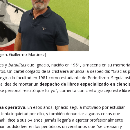
gen: Guillermo Martínez)
des y
batallitas
que Ignacio, nacido en 1961, almacena en su memori
. Un cartel colgado de la cristalera anuncia la despedida: "Gracias 
egó a la facultad en 1981 como estudiante de Periodismo. Seguía así
 la idea de montar un
despacho de libros especializado en cienci
se personal resultó que fui yo", comenta con cierto gracejo este libr
ba operativa
. En esos años, Ignacio seguía motivado por estudiar
 tenía inquietud por ello, y también denunciar algunas cosas que
l”, dice a sus 64 años. Jamás llegaría a ejercer profesionalmente
an podido leer en los periódicos universitarios que "se creaban y