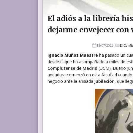
El adiós a la librería h
dejarme envejecer con 
18/07/2025
El Confi
Ignacio Muñoz Maestre
ha pasado un cuar
desde el que ha acompañado a miles de estu
Complutense de Madrid
(UCM). Dueño junt
andadura comenzó en esta facultad cuando é
negocio ante la ansiada
jubilación
, que lle