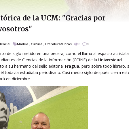
istórica de la UCM: "Gracias por
vosotros"
dencial
Madrid
,
Cultura
,
Literatura/Libros
0
0
to de siglo metido en una pecera, como él llama al espacio acristal
diantes de Ciencias de la Información (CCINF) de la
Universidad
o a su hermano del sello editorial
Fragua
, pero sobre todo librero, 
l todavía estudiaba periodismo. Casi medio siglo después cierra est
gará en diciembre.