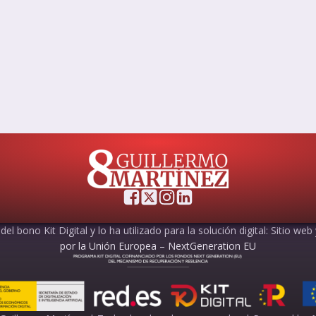
el bono Kit Digital y lo ha utilizado para la solución digital: Sitio web
por la Unión Europea – NextGeneration EU