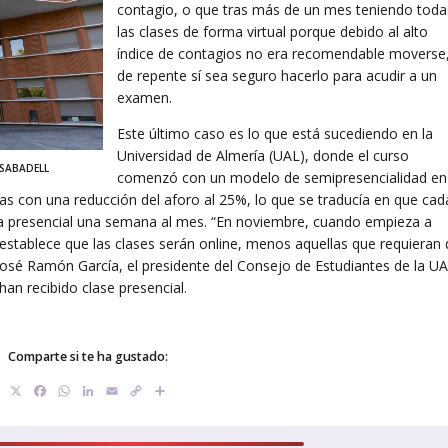
contagio, o que tras más de un mes teniendo toda
las clases de forma virtual porque debido al alto
índice de contagios no era recomendable moverse
de repente sí sea seguro hacerlo para acudir a un
examen.
Este último caso es lo que está sucediendo en la
Universidad de Almería (UAL), donde el curso
 SABADELL
comenzó con un modelo de semipresencialidad en 
las con una reducción del aforo al 25%, lo que se traducía en que cad
a presencial una semana al mes. “En noviembre, cuando empieza a
 establece que las clases serán online, menos aquellas que requieran 
 José Ramón García, el presidente del Consejo de Estudiantes de la UA
an recibido clase presencial.
Comparte si te ha gustado:
X
Facebook
WhatsApp
LinkedIn
Email
Copy
Compartir
Link