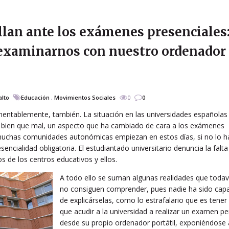
llan ante los exámenes presenciales
a examinarnos con nuestro ordenador
alto
Educación
,
Movimientos Sociales
0
0
mentablemente, también. La situación en las universidades españolas
s bien que mal, un aspecto que ha cambiado de cara a los exámenes
 muchas comunidades autonómicas empiezan en estos días, si no lo h
ncialidad obligatoria. El estudiantado universitario denuncia la falta
 de los centros educativos y ellos.
A todo ello se suman algunas realidades que todav
no consiguen comprender, pues nadie ha sido cap
de explicárselas, como lo estrafalario que es tener
que acudir a la universidad a realizar un examen p
desde su propio ordenador portátil, exponiéndose 