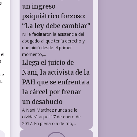
s
un ingreso
psiquiátrico forzoso:
,
“La ley debe cambiar”
Ni le facilitaron la asistencia del
abogado al que tenía derecho y
que pidió desde el primer
el
momento,...
a
Llega el juicio de
Nani, la activista de la
de
L.
PAH que se enfrenta a
la cárcel por frenar
un desahucio
A Nani Martínez nunca se le
olvidará aquel 17 de enero de
2017. En plena ola de frío,...